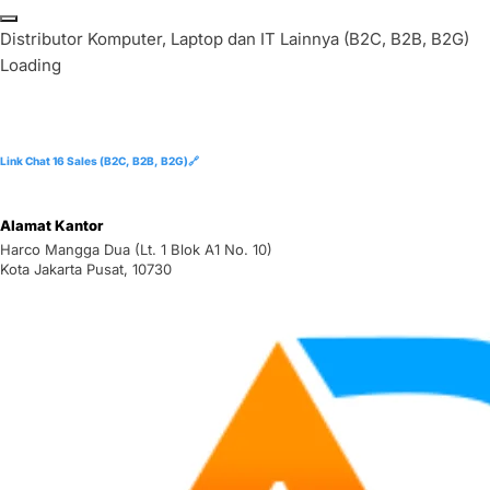
Skip
to
D
i
s
t
r
i
b
u
t
o
r
K
o
m
p
u
t
e
r
,
L
a
p
t
o
p
d
a
n
I
T
L
a
i
n
n
y
a
(
B
2
C
,
B
2
B
,
B
2
G
)
content
Loading
Link Chat 16 Sales (B2C, B2B, B2G)🔗
Alamat Kantor
Harco Mangga Dua (Lt. 1 Blok A1 No. 10)
Kota Jakarta Pusat, 10730