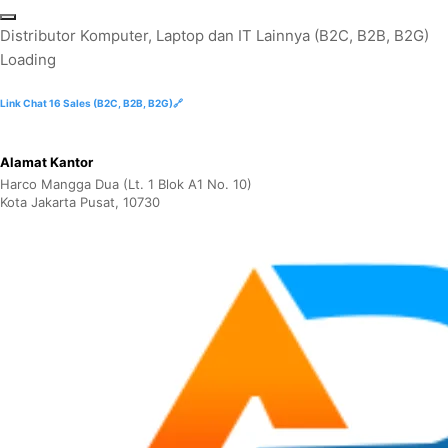
Skip
to
D
i
s
t
r
i
b
u
t
o
r
K
o
m
p
u
t
e
r
,
L
a
p
t
o
p
d
a
n
I
T
L
a
i
n
n
y
a
(
B
2
C
,
B
2
B
,
B
2
G
)
content
Loading
Link Chat 16 Sales (B2C, B2B, B2G)🔗
Alamat Kantor
Harco Mangga Dua (Lt. 1 Blok A1 No. 10)
Kota Jakarta Pusat, 10730