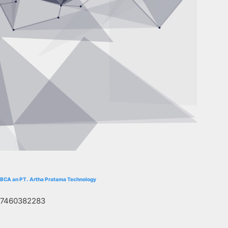
BCA an PT. Artha Pratama Technology
7460382283