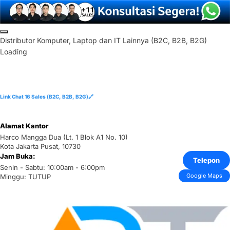
Skip
to
D
i
s
t
r
i
b
u
t
o
r
K
o
m
p
u
t
e
r
,
L
a
p
t
o
p
d
a
n
I
T
L
a
i
n
n
y
a
(
B
2
C
,
B
2
B
,
B
2
G
)
content
Loading
Link Chat 16 Sales (B2C, B2B, B2G)🔗
Alamat Kantor
Harco Mangga Dua (Lt. 1 Blok A1 No. 10)
Kota Jakarta Pusat, 10730
Jam Buka:
Telepon
Senin - Sabtu: 10:00am - 6:00pm
Google Maps
Minggu: TUTUP