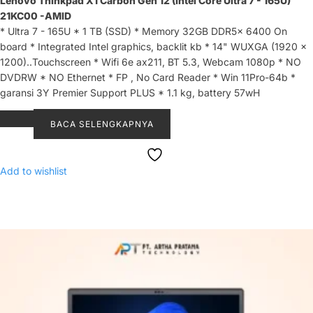
Lenovo Thinkpad X1 Carbon Gen 12 (Intel Core Ultra 7 - 165U)
21KC00 -AMID
* Ultra 7 - 165U * 1 TB (SSD) * Memory 32GB DDR5x 6400 On
board * Integrated Intel graphics, backlit kb * 14" WUXGA (1920 x
1200)..Touchscreen * Wifi 6e ax211, BT 5.3, Webcam 1080p * NO
DVDRW * NO Ethernet * FP , No Card Reader * Win 11Pro-64b *
garansi 3Y Premier Support PLUS * 1.1 kg, battery 57wH
BACA SELENGKAPNYA
Add to wishlist