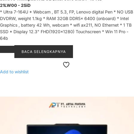
21LW00 - 2SiD
* Ultra 7-164U * Webcam , BT 5.3, FP, Lenovo digital Pen * NO USB
DVDRW, weight 1.1kg * RAM 32GB DDR5x 6400 (onboard) * Intel
Graphics , battery 42 Wh, webcam * wifi ax211, NO Ethernet * 1 TB
SSD * Display 12.3" FHD(1920x1280) Touchscreen * Win 11 Pro -
64b
BACA SELENGKAPNYA
Add to wishlist