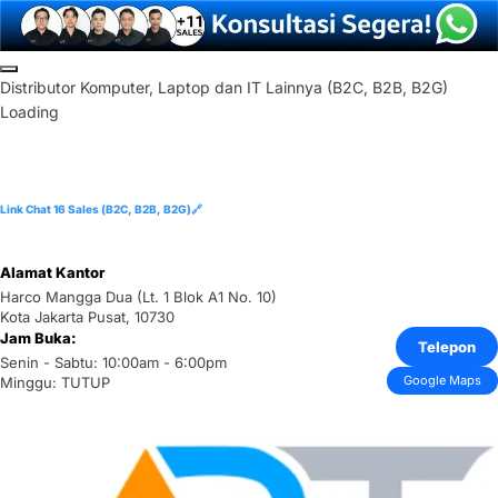
D
i
s
t
r
i
b
u
t
o
r
K
o
m
p
u
t
e
r
,
L
a
p
t
o
p
d
a
n
I
T
L
a
i
n
n
y
a
(
B
2
C
,
B
2
B
,
B
2
G
)
Loading
Link Chat 16 Sales (B2C, B2B, B2G)🔗
Alamat Kantor
Harco Mangga Dua (Lt. 1 Blok A1 No. 10)
Kota Jakarta Pusat, 10730
Jam Buka:
Telepon
Senin - Sabtu: 10:00am - 6:00pm
Google Maps
Minggu: TUTUP