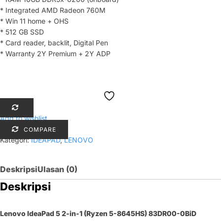
* Integrated AMD Radeon 760M
* Win 11 home + OHS
* 512 GB SSD
* Card reader, backlit, Digital Pen
* Warranty 2Y Premium + 2Y ADP
Add to wishlist
COMPARE
Kategori:
IDEAPAD
,
LENOVO
Deskripsi
Ulasan (0)
Deskripsi
Lenovo IdeaPad 5 2-in-1 (Ryzen 5-8645HS)
83DR00-0BiD