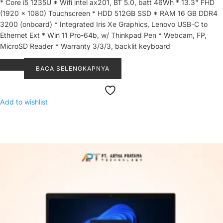
* Core i5 1235U * Wifi intel ax201, BT 5.0, batt 46Wh * 13.3" FHD
(1920 x 1080) Touchscreen * HDD 512GB SSD * RAM 16 GB DDR4
3200 (onboard) * Integrated Iris Xe Graphics, Lenovo USB-C to
Ethernet Ext * Win 11 Pro-64b, w/ Thinkpad Pen * Webcam, FP,
MicroSD Reader * Warranty 3/3/3, backlit keyboard
BACA SELENGKAPNYA
Add to wishlist