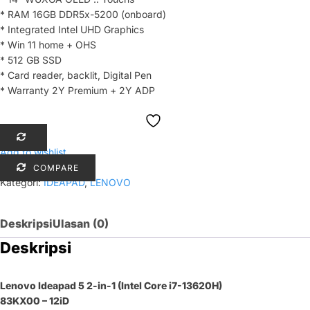
* RAM 16GB DDR5x-5200 (onboard)
* Integrated Intel UHD Graphics
* Win 11 home + OHS
* 512 GB SSD
* Card reader, backlit, Digital Pen
* Warranty 2Y Premium + 2Y ADP
Add to wishlist
COMPARE
Kategori:
IDEAPAD
,
LENOVO
Deskripsi
Ulasan (0)
Deskripsi
Lenovo Ideapad 5 2-in-1 (Intel Core i7-13620H)
83KX00 – 12iD