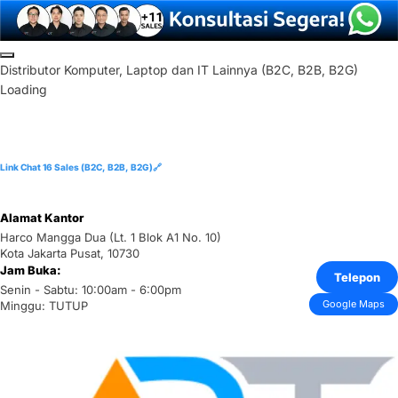
Skip
to
D
i
s
t
r
i
b
u
t
o
r
K
o
m
p
u
t
e
r
,
L
a
p
t
o
p
d
a
n
I
T
L
a
i
n
n
y
a
(
B
2
C
,
B
2
B
,
B
2
G
)
content
Loading
Link Chat 16 Sales (B2C, B2B, B2G)🔗
Alamat Kantor
Harco Mangga Dua (Lt. 1 Blok A1 No. 10)
Kota Jakarta Pusat, 10730
Jam Buka:
Telepon
Senin - Sabtu: 10:00am - 6:00pm
Google Maps
Minggu: TUTUP