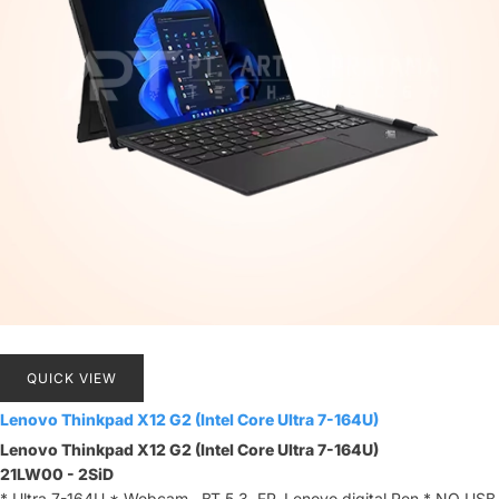
QUICK VIEW
Lenovo Thinkpad X12 G2 (Intel Core Ultra 7-164U)
Lenovo Thinkpad X12 G2 (Intel Core Ultra 7-164U)
21LW00 - 2SiD
* Ultra 7-164U * Webcam , BT 5.3, FP, Lenovo digital Pen * NO USB