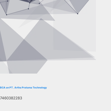
BCA an PT. Artha Pratama Technology
7460382283