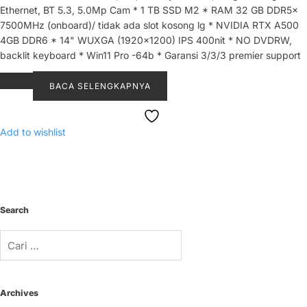
Ethernet, BT 5.3, 5.0Mp Cam * 1 TB SSD M2 * RAM 32 GB DDR5x
7500MHz (onboard)/ tidak ada slot kosong lg * NVIDIA RTX A500
4GB DDR6 * 14" WUXGA (1920x1200) IPS 400nit * NO DVDRW,
backlit keyboard * Win11 Pro -64b * Garansi 3/3/3 premier support
BACA SELENGKAPNYA
Add to wishlist
Search
Cari
untuk:
Archives