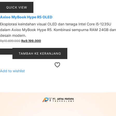
QUICK VIEW
Axioo MyBook Hype R5 OLED
Eksplorasi keindahan visual OLED dan tenaga Intel Core i5-1235U
dalam Axioo MyBook Hype R5. Kombinasi sempurna RAM 24GB dan
desain modern.
Harga
Harga
Rp
10.699.000
Rp
9.199.000
aslinya
saat
adalah:
ini
TAMBAH KE KERANJANG
Rp10.699.000.
adalah:
Rp9.199.000.
Add to wishlist