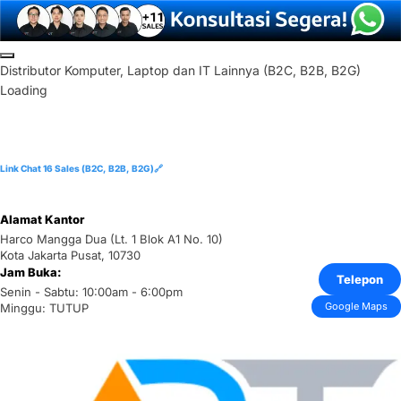
Skip
to
D
i
s
t
r
i
b
u
t
o
r
K
o
m
p
u
t
e
r
,
L
a
p
t
o
p
d
a
n
I
T
L
a
i
n
n
y
a
(
B
2
C
,
B
2
B
,
B
2
G
)
content
Loading
Link Chat 16 Sales (B2C, B2B, B2G)🔗
Alamat Kantor
Harco Mangga Dua (Lt. 1 Blok A1 No. 10)
Kota Jakarta Pusat, 10730
Jam Buka:
Telepon
Senin - Sabtu: 10:00am - 6:00pm
Google Maps
Minggu: TUTUP