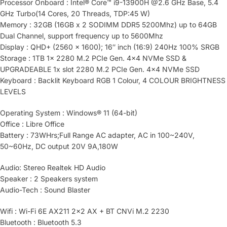
Processor Onboard : Intel® Core™ i9-13900H @2.6 GHz Base, 5.4
GHz Turbo(14 Cores, 20 Threads, TDP:45 W)
Memory : 32GB (16GB x 2 SODIMM DDR5 5200Mhz) up to 64GB
Dual Channel, support frequency up to 5600Mhz
Display : QHD+ (2560 x 1600); 16″ inch (16:9) 240Hz 100% SRGB
Storage : 1TB 1x 2280 M.2 PCIe Gen. 4×4 NVMe SSD &
UPGRADEABLE 1x slot 2280 M.2 PCIe Gen. 4×4 NVMe SSD
Keyboard : Backlit Keyboard RGB 1 Colour, 4 COLOUR BRIGHTNESS
LEVELS
Operating System : Windows® 11 (64-bit)
Office : Libre Office
Battery : 73WHrs;Full Range AC adapter, AC in 100~240V,
50~60Hz, DC output 20V 9A,180W
Audio: Stereo Realtek HD Audio
Speaker : 2 Speakers system
Audio-Tech : Sound Blaster
Wifi : Wi-Fi 6E AX211 2×2 AX + BT CNVi M.2 2230
Bluetooth : Bluetooth 5.3