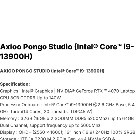
Axioo Pongo Studio (Intel® Core™ i9-
13900H)
AXIOO PONGO STUDIO (Intel® Core™ i9-13900H)
Specification:
Graphics : Intel® Graphics | NVIDIA® GeForce RTX ™ 4070 Laptop
GPU 8GB GDDR6 Up to 140W
Processor Onboard : Intel® Core™ i9-13900H @2.6 GHz Base, 5.4
GHz Turbo(14 Cores, 20 Threads, TDP:45 W)
Memory : 32GB (16GB x 2 SODIMM DDR5 5200Mhz) up to 64GB
Dual Channel, support frequency up to 5600Mhz
Display : QHD+ (2560 x 1600); 16″ inch (16:9) 240Hz 100% SRGB
Storage : 1TB 1x 2280 M.2 PCIe Gen. 4×4 NVMe SSD &