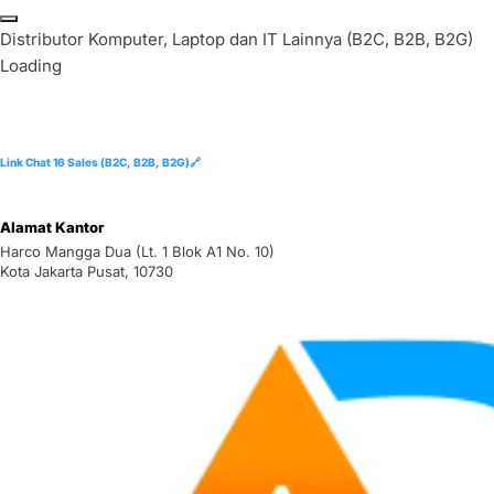
Skip
to
D
i
s
t
r
i
b
u
t
o
r
K
o
m
p
u
t
e
r
,
L
a
p
t
o
p
d
a
n
I
T
L
a
i
n
n
y
a
(
B
2
C
,
B
2
B
,
B
2
G
)
content
Loading
Link Chat 16 Sales (B2C, B2B, B2G)🔗
Alamat Kantor
Harco Mangga Dua (Lt. 1 Blok A1 No. 10)
Kota Jakarta Pusat, 10730