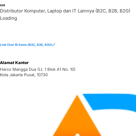
Skip
to
D
i
s
t
r
i
b
u
t
o
r
K
o
m
p
u
t
e
r
,
L
a
p
t
o
p
d
a
n
I
T
L
a
i
n
n
y
a
(
B
2
C
,
B
2
B
,
B
2
G
)
content
Loading
Link Chat 16 Sales (B2C, B2B, B2G)🔗
Alamat Kantor
Harco Mangga Dua (Lt. 1 Blok A1 No. 10)
Kota Jakarta Pusat, 10730