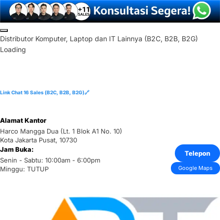
Skip
to
D
i
s
t
r
i
b
u
t
o
r
K
o
m
p
u
t
e
r
,
L
a
p
t
o
p
d
a
n
I
T
L
a
i
n
n
y
a
(
B
2
C
,
B
2
B
,
B
2
G
)
content
Loading
Link Chat 16 Sales (B2C, B2B, B2G)🔗
Alamat Kantor
Harco Mangga Dua (Lt. 1 Blok A1 No. 10)
Kota Jakarta Pusat, 10730
Jam Buka:
Telepon
Senin - Sabtu: 10:00am - 6:00pm
Google Maps
Minggu: TUTUP