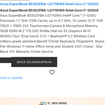
Asus ExpertBook B5302FBA-LG7110WS (Intel Core i7-1255U)
Asus ExpertBook B5302FBA-LG7110WS (Intel Core i7-1255U)
Asus ExpertBook B5302FBA-LG7110WS Intel® Core™ i7-1255U
Processor 1.7 GHz (12M Cache, up to 4.7 GHz, 10 cores) 13.3" FHD
(1920 x 1080) 2in1 Touchscreen,Camera & Microphone Memory
16GB DDR5 M.2 1TB SSD NVMe Intel Iris XE Graphics Wi-Fi
6E(802.11ax) (Dual band) 2*2 + Bluetooth® 5.3 Wireless Card
military-grade standard,Backlit Chiclet Keyboard, Fingerprint, Stylus
Pen Windows 11 Home Office home and Student 2021 Colour : Star
Black 3Yr Warranty Onsite Service
BACA SELENGKAPNYA
Add to wishlist