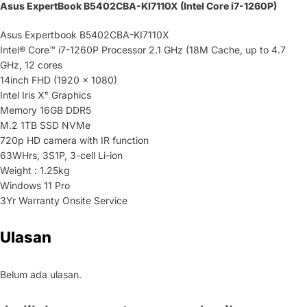
Asus ExpertBook B5402CBA-KI7110X (Intel Core i7-1260P)
Asus Expertbook B5402CBA-KI7110X
Intel® Core™ i7-1260P Processor 2.1 GHz (18M Cache, up to 4.7
GHz, 12 cores
14inch FHD (1920 x 1080)
Intel Iris Xᵉ Graphics
Memory 16GB DDR5
M.2 1TB SSD NVMe
720p HD camera with IR function
63WHrs, 3S1P, 3-cell Li-ion
Weight : 1.25kg
Windows 11 Pro
3Yr Warranty Onsite Service
Ulasan
Belum ada ulasan.