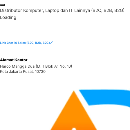
Skip
to
D
i
s
t
r
i
b
u
t
o
r
K
o
m
p
u
t
e
r
,
L
a
p
t
o
p
d
a
n
I
T
L
a
i
n
n
y
a
(
B
2
C
,
B
2
B
,
B
2
G
)
content
Loading
Link Chat 16 Sales (B2C, B2B, B2G)🔗
Alamat Kantor
Harco Mangga Dua (Lt. 1 Blok A1 No. 10)
Kota Jakarta Pusat, 10730