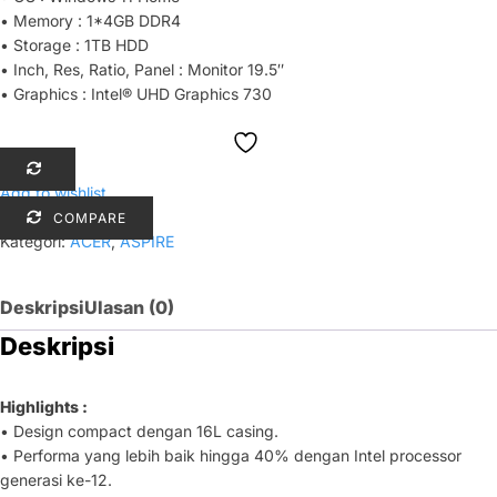
• Memory : 1*4GB DDR4
• Storage : 1TB HDD
• Inch, Res, Ratio, Panel : Monitor 19.5″
• Graphics : Intel® UHD Graphics 730
Add to wishlist
COMPARE
Kategori:
ACER
,
ASPIRE
Deskripsi
Ulasan (0)
Deskripsi
Highlights :
• Design compact dengan 16L casing.
• Performa yang lebih baik hingga 40% dengan Intel processor
generasi ke-12.