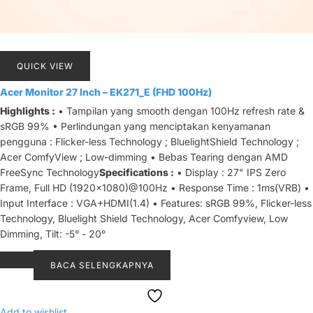
QUICK VIEW
Acer Monitor 27 Inch – EK271_E (FHD 100Hz)
Highlights :
• Tampilan yang smooth dengan 100Hz refresh rate &
sRGB 99% • Perlindungan yang menciptakan kenyamanan
pengguna : Flicker-less Technology ; BluelightShield Technology ;
Acer ComfyView ; Low-dimming • Bebas Tearing dengan AMD
FreeSync Technology
Specifications :
• Display : 27" IPS Zero
Frame, Full HD (1920x1080)@100Hz • Response Time : 1ms(VRB) •
Input Interface : VGA+HDMI(1.4) • Features: sRGB 99%, Flicker-less
Technology, Bluelight Shield Technology, Acer Comfyview, Low
Dimming, Tilt: -5° - 20°
BACA SELENGKAPNYA
Add to wishlist