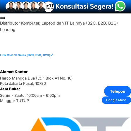
Skip
to
D
i
s
t
r
i
b
u
t
o
r
K
o
m
p
u
t
e
r
,
L
a
p
t
o
p
d
a
n
I
T
L
a
i
n
n
y
a
(
B
2
C
,
B
2
B
,
B
2
G
)
content
Loading
Link Chat 16 Sales (B2C, B2B, B2G)🔗
Alamat Kantor
Harco Mangga Dua (Lt. 1 Blok A1 No. 10)
Kota Jakarta Pusat, 10730
Jam Buka:
Telepon
Senin - Sabtu: 10:00am - 6:00pm
Google Maps
Minggu: TUTUP