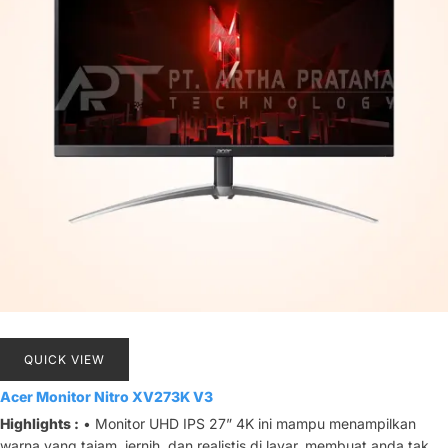
QUICK VIEW
Acer Monitor Nitro XV273K V3
Highlights :
• Monitor UHD IPS 27” 4K ini mampu menampilkan
warna yang tajam, jernih, dan realistis di layar, membuat anda tak