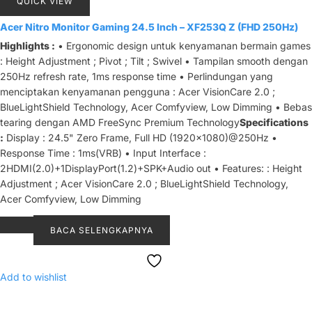
QUICK VIEW
Acer Nitro Monitor Gaming 24.5 Inch – XF253Q Z (FHD 250Hz)
Highlights :
• Ergonomic design untuk kenyamanan bermain games
: Height Adjustment ; Pivot ; Tilt ; Swivel • Tampilan smooth dengan
250Hz refresh rate, 1ms response time • Perlindungan yang
menciptakan kenyamanan pengguna : Acer VisionCare 2.0 ;
BlueLightShield Technology, Acer Comfyview, Low Dimming • Bebas
tearing dengan AMD FreeSync Premium Technology
Specifications
:
Display : 24.5" Zero Frame, Full HD (1920x1080)@250Hz •
Response Time : 1ms(VRB) • Input Interface :
2HDMI(2.0)+1DisplayPort(1.2)+SPK+Audio out • Features: : Height
Adjustment ; Acer VisionCare 2.0 ; BlueLightShield Technology,
Acer Comfyview, Low Dimming
BACA SELENGKAPNYA
Add to wishlist