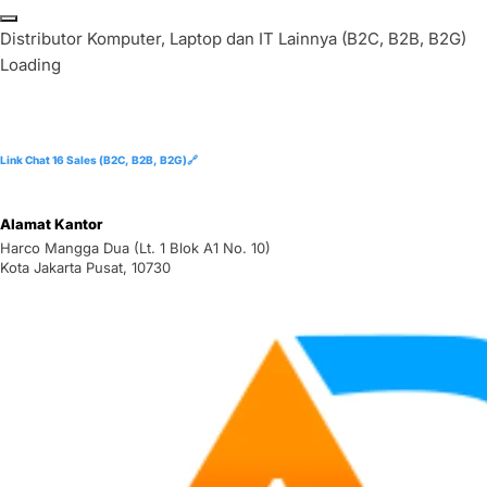
Skip
to
D
i
s
t
r
i
b
u
t
o
r
K
o
m
p
u
t
e
r
,
L
a
p
t
o
p
d
a
n
I
T
L
a
i
n
n
y
a
(
B
2
C
,
B
2
B
,
B
2
G
)
content
Loading
Link Chat 16 Sales (B2C, B2B, B2G)🔗
Alamat Kantor
Harco Mangga Dua (Lt. 1 Blok A1 No. 10)
Kota Jakarta Pusat, 10730