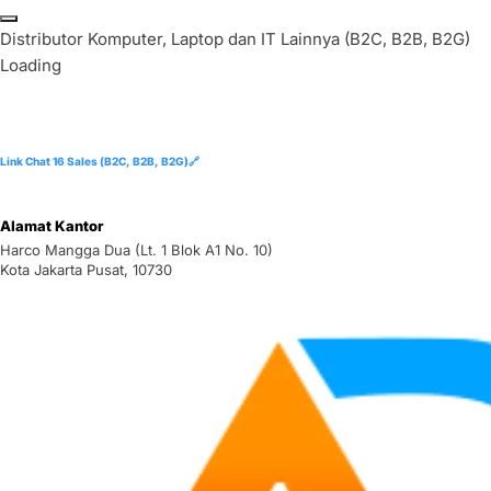
Skip
to
D
i
s
t
r
i
b
u
t
o
r
K
o
m
p
u
t
e
r
,
L
a
p
t
o
p
d
a
n
I
T
L
a
i
n
n
y
a
(
B
2
C
,
B
2
B
,
B
2
G
)
content
Loading
Link Chat 16 Sales (B2C, B2B, B2G)🔗
Alamat Kantor
Harco Mangga Dua (Lt. 1 Blok A1 No. 10)
Kota Jakarta Pusat, 10730