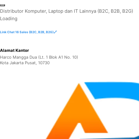
Skip
to
D
i
s
t
r
i
b
u
t
o
r
K
o
m
p
u
t
e
r
,
L
a
p
t
o
p
d
a
n
I
T
L
a
i
n
n
y
a
(
B
2
C
,
B
2
B
,
B
2
G
)
content
Loading
Link Chat 16 Sales (B2C, B2B, B2G)🔗
Alamat Kantor
Harco Mangga Dua (Lt. 1 Blok A1 No. 10)
Kota Jakarta Pusat, 10730